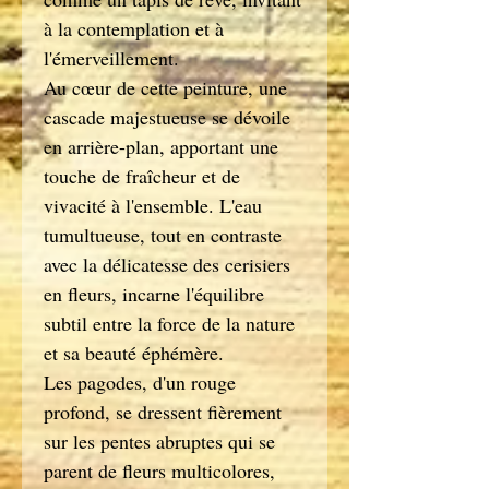
à la contemplation et à
l'émerveillement.
Au cœur de cette peinture, une
cascade majestueuse se dévoile
en arrière-plan, apportant une
touche de fraîcheur et de
vivacité à l'ensemble. L'eau
tumultueuse, tout en contraste
avec la délicatesse des cerisiers
en fleurs, incarne l'équilibre
subtil entre la force de la nature
et sa beauté éphémère.
Les pagodes, d'un rouge
profond, se dressent fièrement
sur les pentes abruptes qui se
parent de fleurs multicolores,