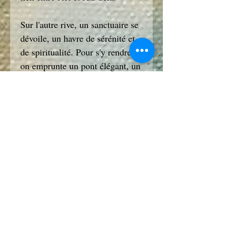
Sur l'autre rive, un sanctuaire se
dévoile, un havre de sérénité et
de spiritualité. Pour s'y rendre,
on emprunte un pont élégant, un
symbole de transition et de
transformation. Dans les jardins
du sanctuaire, une statue de
Bouddha accueille les visiteurs,
les invitant à la méditation et à
la contemplation. C'est un
endroit de recueillement, où
l'âme peut trouver la paix.
"Printemps en Asie" est une
peinture qui célèbre la fusion de