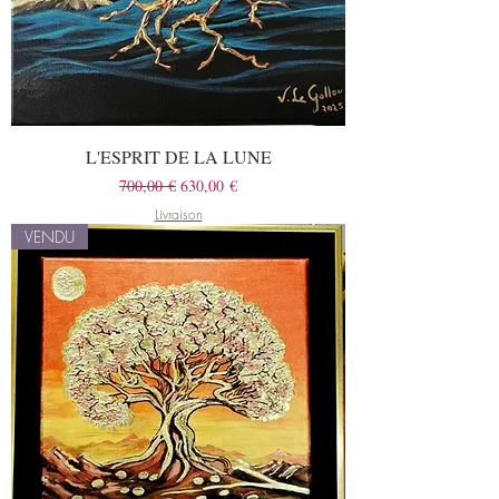
L'ESPRIT DE LA LUNE
Prix original
Prix promotionnel
700,00 €
630,00 €
Livraison
VENDU